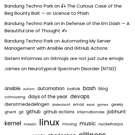
Bandung Techno Park
on
🎣 The Curious Case of the
Beg Bounty Bait — or: Licence to Phish
Bandung Techno Park
on
In Defense of the Em Dash — A
Beautiful Line of Thought ✍️
Bandung Techno Park
on
Automating My Server
Management with Ansible and GitHub Actions
Sistem Informasi
on
Gitmojis are not just cute emojis
James
on
Neurotypical Spectrum Disorder (NTSD)
bash
ansible
automation
blog
balfolk
autism
devops
days of the year
cohousing
dienstmededelingen
email
geeky
dodentocht
excel
games
jobhunt
github
github actions
ghent
git
internationale
linux
kernel
music
moving
nyckelharpa
linkedin
silliness