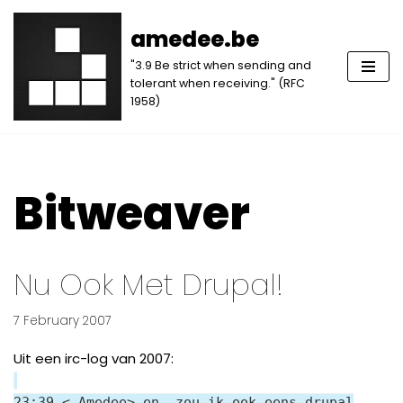
amedee.be
Skip
"3.9 Be strict when sending and
to
tolerant when receiving." (RFC
content
1958)
Bitweaver
Nu Ook Met Drupal!
7 February 2007
Uit een irc-log van 2007:
23:39 < Amedee> en, zou ik ook eens drupal