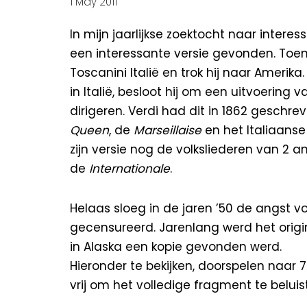
1 May 2011
In mijn jaarlijkse zoektocht naar intere
een interessante versie gevonden. Toen 
Toscanini
Italië en trok hij naar Amerik
in Italië, besloot hij om een uitvoering
dirigeren. Verdi had dit in 1862 geschr
Queen
, de
Marseillaise
en het Italiaanse 
zijn versie nog de volksliederen van 2 
de
Internationale
.
Helaas sloeg in de jaren ’50 de angst 
gecensureerd. Jarenlang werd het origin
in Alaska een kopie gevonden werd.
Hieronder te bekijken, doorspelen naar
vrij om het volledige fragment te beluis