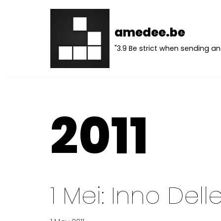
Skip
amedee.be
to
"3.9 Be strict when sending an
content
2011
1 Mei: Inno Dell