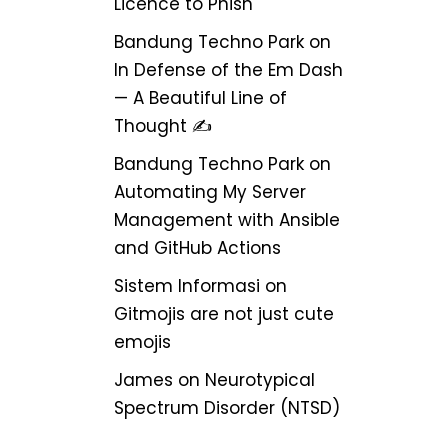
Licence to Phish
Bandung Techno Park
on
In Defense of the Em Dash
— A Beautiful Line of
Thought ✍️
Bandung Techno Park
on
Automating My Server
Management with Ansible
and GitHub Actions
Sistem Informasi
on
Gitmojis are not just cute
emojis
James
on
Neurotypical
Spectrum Disorder (NTSD)