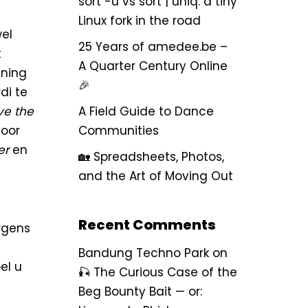
sort -u vs sort | uniq: a tiny
Linux fork in the road
wel
25 Years of amedee.be –
t
A Quarter Century Online
nning
🎉
di
te
ve the
A Field Guide to Dance
voor
Communities
er
en
🏡 Spreadsheets, Photos,
and the Art of Moving Out
Recent Comments
ergens
Bandung Techno Park
on
el u
🎣 The Curious Case of the
Beg Bounty Bait — or: