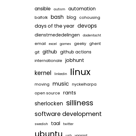
ansible
automation
autism
bash
blog
balfolk
cohousing
devops
days of the year
dienstmededelingen
dodentocht
email
geeky
ghent
excel
games
github
github actions
git
jobhunt
internationale
linux
kernel
linkedin
music
moving
nyckelharpa
rants
open source
silliness
sherlocken
software development
taal
swedish
twitter
ubuntu
usb
vagrant