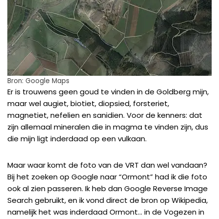
Bron: Google Maps
Er is trouwens geen goud te vinden in de Goldberg mijn,
maar wel
augiet
,
biotiet
,
diopsied
,
forsteriet
,
magnetiet
,
nefelien
en
sanidien
. Voor de kenners: dat
zijn allemaal mineralen die in magma te vinden zijn, dus
die mijn ligt inderdaad op een vulkaan.
Maar waar komt de foto van de VRT dan wel vandaan?
Bij het zoeken op Google naar “Ormont” had ik die foto
ook al zien passeren. Ik heb dan
Google Reverse Image
Search
gebruikt, en ik vond direct de bron op Wikipedia,
namelijk het was inderdaad Ormont… in de Vogezen in