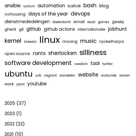
bash
ansible
automation
blog
balfolk
autism
devops
days of the year
cohousing
dienstmededelingen
email
geeky
dodentocht
excel
games
jobhunt
github
github actions
ghent
git
internationale
linux
kernel
music
moving
nyckelharpa
linkedin
silliness
sherlocken
rants
open source
software development
taal
swedish
twitter
ubuntu
website
usb
vagrant
wandelen
wiskunde
wonen
youtube
work
yaml
2025
(37)
2023
(1)
2022
(22)
2021
(10)