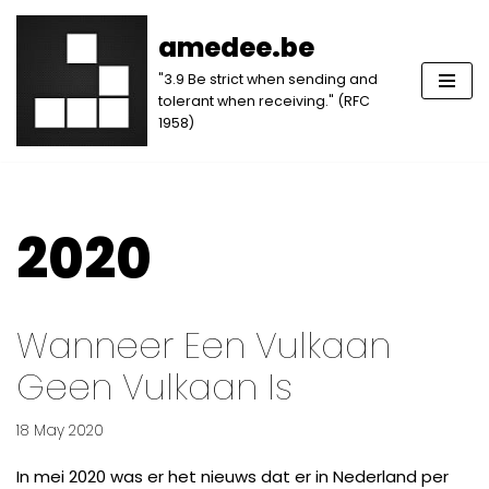
amedee.be
Skip
"3.9 Be strict when sending and
to
tolerant when receiving." (RFC
content
1958)
2020
Wanneer Een Vulkaan
Geen Vulkaan Is
18 May 2020
In mei 2020 was er het nieuws dat er in Nederland per