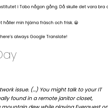
nstitutet
i Tobo någon gång. Då skulle det vara bra 
t håller min hjärna fräsch och frisk. 😀
there’s always
Google Translate
!
Day
twork issue. (…) You might talk to your IT
ally found in a remote janitor closet,
g mountain dew while playing Everquest on