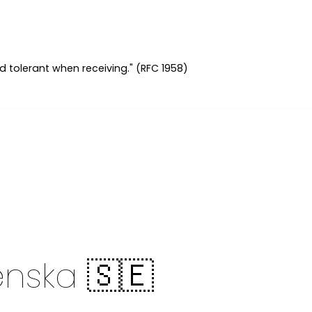
d tolerant when receiving." (RFC 1958)
enska 🇸🇪