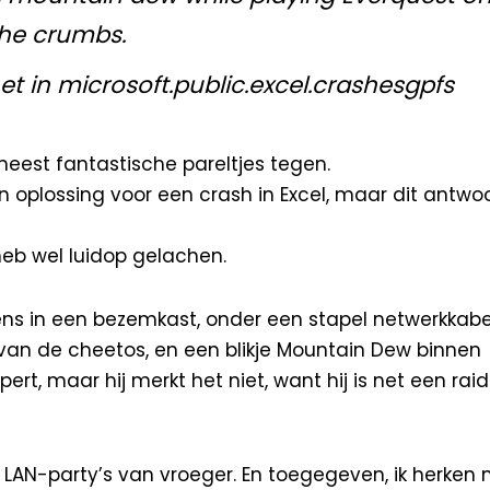
 the crumbs.
t in microsoft.public.excel.crashesgpfs
est fantastische pareltjes tegen.
n oplossing voor een crash in Excel, maar dit antwo
eb wel luidop gelachen.
ns in een bezemkast, onder een stapel netwerkkabels
 van de cheetos, en een blikje Mountain Dew binnen
rt, maar hij merkt het niet, want hij is net een rai
AN-party’s van vroeger. En toegegeven, ik herken 