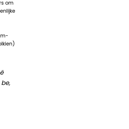
ers om
nlijke
rem-
lkien)
më
 be,