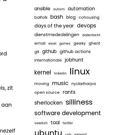
ansible
automation
autism
bash
blog
balfolk
cohousing
devops
days of the year
dienstmededelingen
dodentocht
email
geeky
ghent
excel
games
github
github actions
git
ord
jobhunt
internationale
linux
kernel
linkedin
music
moving
nyckelharpa
, zit
rants
open source
silliness
sherlocken
d aan
software development
taal
swedish
twitter
mezelf
ubuntu
usb
vagrant