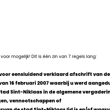
voor mogelijk! Dit is één zin van 7 regels lang:
n voor eensluidend verklaard afschrift van de
an 16 februari 2007 waarbij u werd aanged
stad Sint-Niklaas in de algemene vergaderi
gen, vennootschappen of
n de stad Sint-Niklaas lid is en/of waar