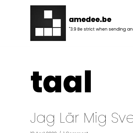
Skip
amedee.be
to
"3.9 Be strict when sending an
content
taal
Jag Lär Mig Sv