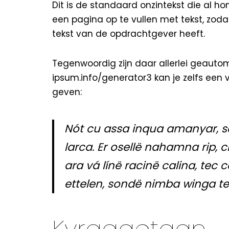
Dit is de standaard onzintekst die al h
een pagina op te vullen met tekst, zod
tekst van de opdrachtgever heeft.
Tegenwoordig zijn daar allerlei geautom
ipsum.info/generator3
kan je zelfs een 
geven:
Nót cu assa inqua amanyar, sá
larca. Er osellë nahamna rip, ci
ara vá línë racinë calina, tec 
ettelen, sondë nimba winga te