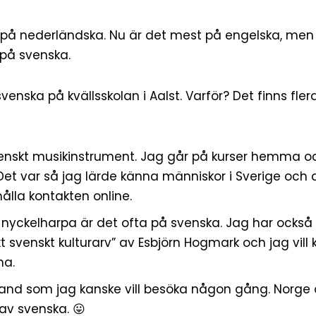
 på nederländska. Nu är det mest på engelska, men
på svenska.
 svenska på
kvällsskolan
i Aalst. Varför? Det finns fler
 svenskt musikinstrument. Jag går på kurser hemma o
Det var så jag lärde känna människor i Sverige och 
hålla kontakten online.
nyckelharpa är det ofta på svenska. Jag har också
t svenskt kulturarv
” av Esbjörn Hogmark och jag vill
na.
 land som jag kanske vill besöka någon gång. Norge 
av svenska. 😛