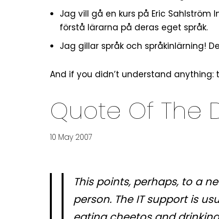
Jag vill gå en kurs på
Eric Sahlström I
förstå lärarna på deras eget språk.
Jag gillar språk och språkinlärning! De
And if you didn’t understand anything: 
Quote Of The 
10 May 2007
This points, perhaps, to a ne
person. The IT support is usu
eating cheetos and drinkin