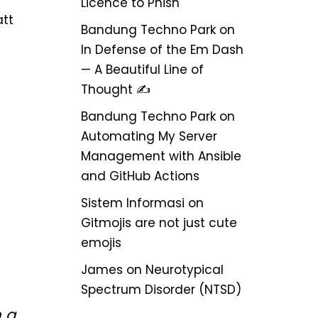
Licence to Phish
att
Bandung Techno Park
on
In Defense of the Em Dash
— A Beautiful Line of
Thought ✍️
Bandung Techno Park
on
Automating My Server
Management with Ansible
and GitHub Actions
Sistem Informasi
on
Gitmojis are not just cute
emojis
James
on
Neurotypical
Spectrum Disorder (NTSD)
 a