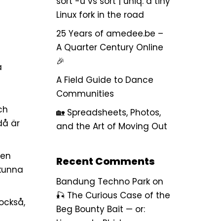
sort -u vs sort | uniq: a tiny
Linux fork in the road
25 Years of amedee.be –
A Quarter Century Online
🎉
a
A Field Guide to Dance
Communities
ch
🏡 Spreadsheets, Photos,
då är
and the Art of Moving Out
 en
Recent Comments
 kunna
Bandung Techno Park
on
🎣 The Curious Case of the
också,
Beg Bounty Bait — or: