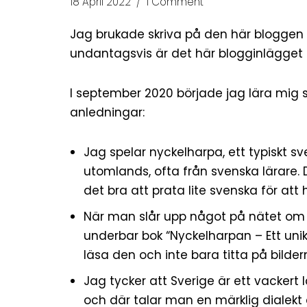
18 April 2022
1 Comment
Jag brukade skriva på den här bloggen
undantagsvis är det här blogginlägget 
I september 2020 började jag lära mig
anledningar:
Jag spelar
nyckelharpa
, ett typiskt
utomlands, ofta från svenska lärare. 
det bra att prata lite svenska för att 
När man slår upp något på nätet om 
underbar bok “
Nyckelharpan – Ett unik
läsa den och inte bara titta på bilder
Jag tycker att Sverige är ett vackert
och där talar man en märklig dialekt 