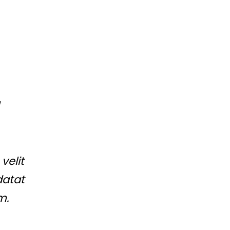
velit
datat
m.