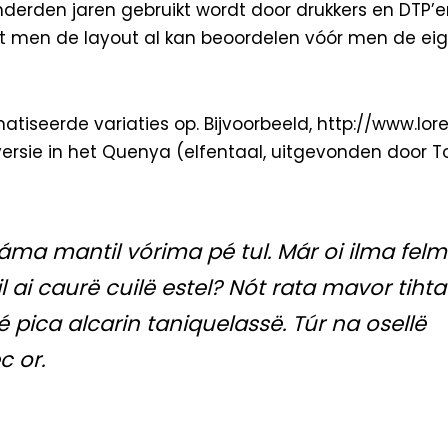
onderden jaren gebruikt wordt door drukkers en DTP’
at men de layout al kan beoordelen vóór men de eige
atiseerde variaties op. Bijvoorbeeld,
http://www.lo
versie in het Quenya (elfentaal, uitgevonden door To
ma mantil vórima pé tul. Már oi ilma fel
l ai caurë cuilë estel? Nót rata mavor tihta
cé pica alcarin taniquelassë. Túr na osellë
c or.