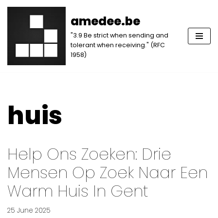
amedee.be
Skip
"3.9 Be strict when sending and
to
tolerant when receiving." (RFC
content
1958)
huis
Help Ons Zoeken: Drie
Mensen Op Zoek Naar Een
Warm Huis In Gent
25 June 2025