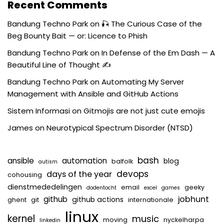
Recent Comments
Bandung Techno Park
on
🎣 The Curious Case of the
Beg Bounty Bait — or: Licence to Phish
Bandung Techno Park
on
In Defense of the Em Dash — A
Beautiful Line of Thought ✍️
Bandung Techno Park
on
Automating My Server
Management with Ansible and GitHub Actions
Sistem Informasi
on
Gitmojis are not just cute emojis
James
on
Neurotypical Spectrum Disorder (NTSD)
bash
ansible
automation
blog
balfolk
autism
devops
days of the year
cohousing
dienstmededelingen
email
geeky
dodentocht
excel
games
jobhunt
github
github actions
ghent
git
internationale
linux
kernel
music
moving
nyckelharpa
linkedin