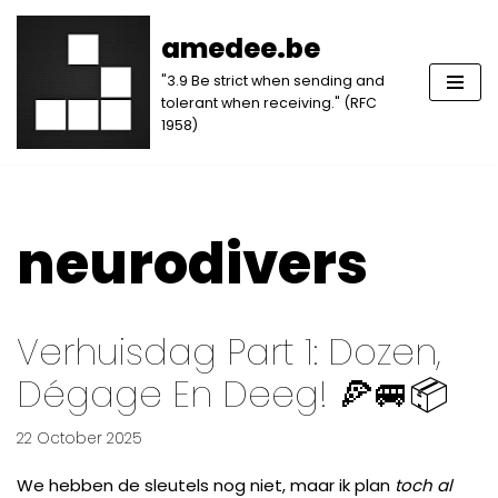
amedee.be
Skip
"3.9 Be strict when sending and
to
tolerant when receiving." (RFC
content
1958)
neurodivers
Verhuisdag Part 1: Dozen,
Dégage En Deeg! 🍕🚐📦
22 October 2025
We hebben de sleutels nog niet, maar ik plan
toch al