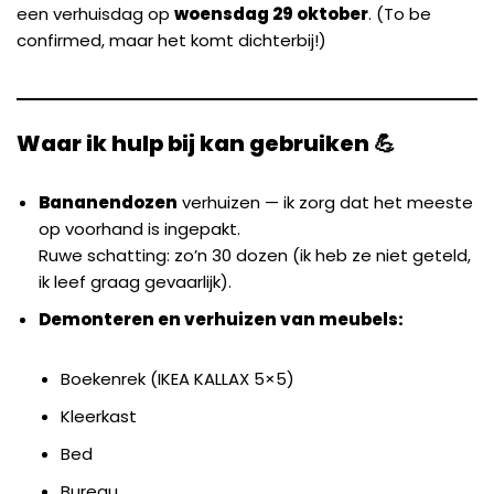
een verhuisdag op
woensdag 29 oktober
. (To be
confirmed, maar het komt dichterbij!)
Waar ik hulp bij kan gebruiken 💪
Bananendozen
verhuizen — ik zorg dat het meeste
op voorhand is ingepakt.
Ruwe schatting: zo’n 30 dozen (ik heb ze niet geteld,
ik leef graag gevaarlijk).
Demonteren en verhuizen van meubels:
Boekenrek (IKEA KALLAX 5×5)
Kleerkast
Bed
Bureau