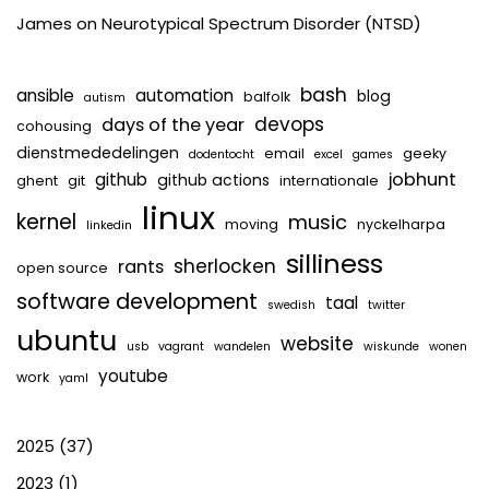
James
on
Neurotypical Spectrum Disorder (NTSD)
bash
ansible
automation
blog
balfolk
autism
devops
days of the year
cohousing
dienstmededelingen
email
geeky
dodentocht
excel
games
jobhunt
github
github actions
ghent
git
internationale
linux
kernel
music
moving
nyckelharpa
linkedin
silliness
sherlocken
rants
open source
software development
taal
swedish
twitter
ubuntu
website
usb
vagrant
wandelen
wiskunde
wonen
youtube
work
yaml
2025
(37)
2023
(1)