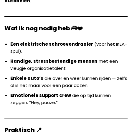
autodelen
.
Wat ik nog nodig heb 🧰❤️
Een elektrische schroevendraaier
(voor het IKEA-
spul).
Handige, stressbestendige mensen
met een
vleugje organisatietalent.
Enkele auto’s
die over en weer kunnen rijden — zelfs
al is het maar voor een paar dozen.
Emotionele support crew
die op tijd kunnen
zeggen: “Hey, pauze.”
Praktisch 📍