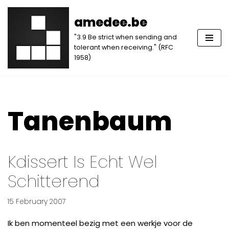
amedee.be
Skip
"3.9 Be strict when sending and
to
tolerant when receiving." (RFC
content
1958)
Tanenbaum
Kdissert Is Echt Wel
Schitterend
15 February 2007
Ik ben momenteel bezig met een werkje voor de