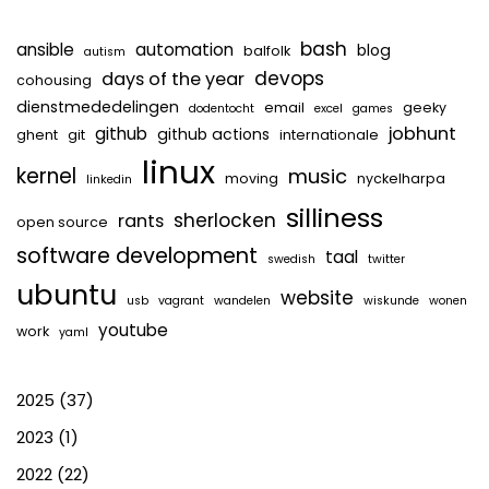
bash
ansible
automation
blog
balfolk
autism
devops
days of the year
cohousing
dienstmededelingen
email
geeky
dodentocht
excel
games
jobhunt
github
github actions
ghent
git
internationale
linux
kernel
music
moving
nyckelharpa
linkedin
silliness
sherlocken
rants
open source
software development
taal
swedish
twitter
ubuntu
website
usb
vagrant
wandelen
wiskunde
wonen
youtube
work
yaml
2025
(37)
2023
(1)
2022
(22)