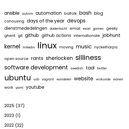
bash
ansible
automation
blog
balfolk
autism
devops
days of the year
cohousing
dienstmededelingen
email
geeky
dodentocht
excel
games
jobhunt
github
github actions
ghent
git
internationale
linux
kernel
music
moving
nyckelharpa
linkedin
silliness
sherlocken
rants
open source
software development
taal
swedish
twitter
ubuntu
website
usb
vagrant
wandelen
wiskunde
wonen
youtube
work
yaml
2025
(37)
2023
(1)
2022
(22)