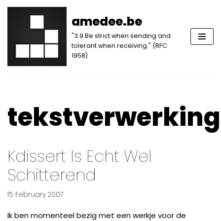
amedee.be
Skip
"3.9 Be strict when sending and
to
tolerant when receiving." (RFC
content
1958)
tekstverwerking
Kdissert Is Echt Wel
Schitterend
15 February 2007
Ik ben momenteel bezig met een werkje voor de