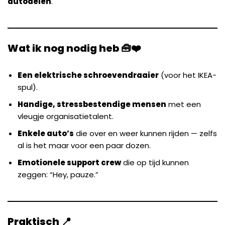
autodelen
.
Wat ik nog nodig heb 🧰❤️
Een elektrische schroevendraaier
(voor het IKEA-
spul).
Handige, stressbestendige mensen
met een
vleugje organisatietalent.
Enkele auto’s
die over en weer kunnen rijden — zelfs
al is het maar voor een paar dozen.
Emotionele support crew
die op tijd kunnen
zeggen: “Hey, pauze.”
Praktisch 📍