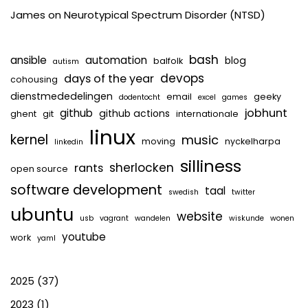
James
on
Neurotypical Spectrum Disorder (NTSD)
bash
ansible
automation
blog
balfolk
autism
devops
days of the year
cohousing
dienstmededelingen
email
geeky
dodentocht
excel
games
jobhunt
github
github actions
ghent
git
internationale
linux
kernel
music
moving
nyckelharpa
linkedin
silliness
sherlocken
rants
open source
software development
taal
swedish
twitter
ubuntu
website
usb
vagrant
wandelen
wiskunde
wonen
youtube
work
yaml
2025
(37)
2023
(1)