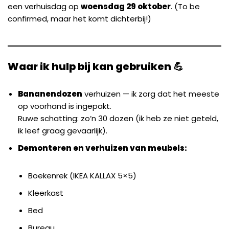
een verhuisdag op
woensdag 29 oktober
. (To be
confirmed, maar het komt dichterbij!)
Waar ik hulp bij kan gebruiken 💪
Bananendozen
verhuizen — ik zorg dat het meeste
op voorhand is ingepakt.
Ruwe schatting: zo’n 30 dozen (ik heb ze niet geteld,
ik leef graag gevaarlijk).
Demonteren en verhuizen van meubels:
Boekenrek (IKEA KALLAX 5×5)
Kleerkast
Bed
Bureau