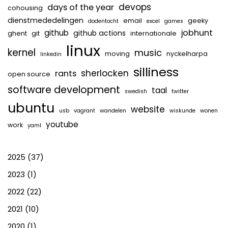
devops
days of the year
cohousing
dienstmededelingen
email
geeky
dodentocht
excel
games
jobhunt
github
github actions
ghent
git
internationale
linux
kernel
music
moving
nyckelharpa
linkedin
silliness
sherlocken
rants
open source
software development
taal
swedish
twitter
ubuntu
website
usb
vagrant
wandelen
wiskunde
wonen
youtube
work
yaml
2025
(37)
2023
(1)
2022
(22)
2021
(10)
2020
(1)