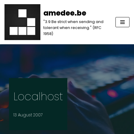
amedee.be
Skip
"3.9 Be strict when sending and
to
tolerant when receiving." (RFC
content
1958)
Localhost
13 August 2007