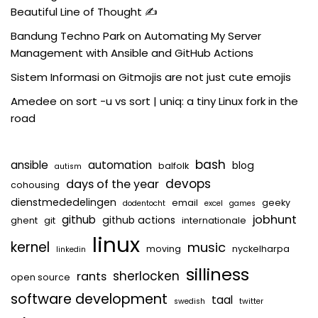
Beautiful Line of Thought ✍️
Bandung Techno Park
on
Automating My Server
Management with Ansible and GitHub Actions
Sistem Informasi
on
Gitmojis are not just cute emojis
Amedee
on
sort -u vs sort | uniq: a tiny Linux fork in the
road
bash
ansible
automation
blog
balfolk
autism
devops
days of the year
cohousing
dienstmededelingen
email
geeky
dodentocht
excel
games
jobhunt
github
github actions
ghent
git
internationale
linux
kernel
music
moving
nyckelharpa
linkedin
silliness
sherlocken
rants
open source
software development
taal
swedish
twitter