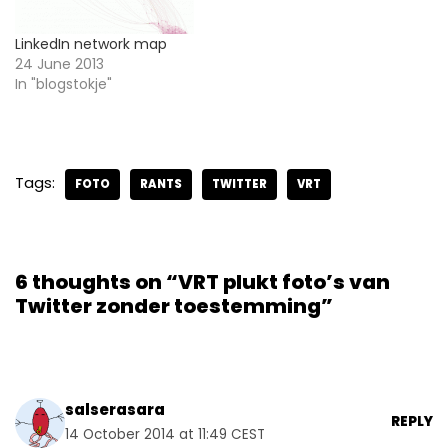
LinkedIn network map
24 June 2013
In "blogstokje"
Tags:
FOTO
RANTS
TWITTER
VRT
6 thoughts on “VRT plukt foto’s van
Twitter zonder toestemming”
salserasara
REPLY
14 October 2014 at 11:49 CEST