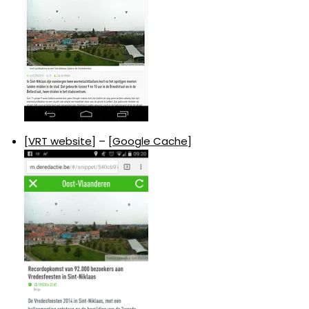
[
VRT website
] – [
Google Cache
]