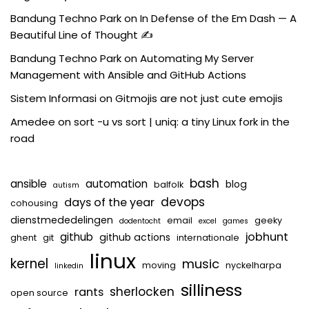
Bandung Techno Park
on
In Defense of the Em Dash — A
Beautiful Line of Thought ✍️
Bandung Techno Park
on
Automating My Server
Management with Ansible and GitHub Actions
Sistem Informasi
on
Gitmojis are not just cute emojis
Amedee
on
sort -u vs sort | uniq: a tiny Linux fork in the
road
bash
ansible
automation
blog
balfolk
autism
devops
days of the year
cohousing
dienstmededelingen
email
geeky
dodentocht
excel
games
jobhunt
github
github actions
ghent
git
internationale
linux
kernel
music
moving
nyckelharpa
linkedin
silliness
sherlocken
rants
open source