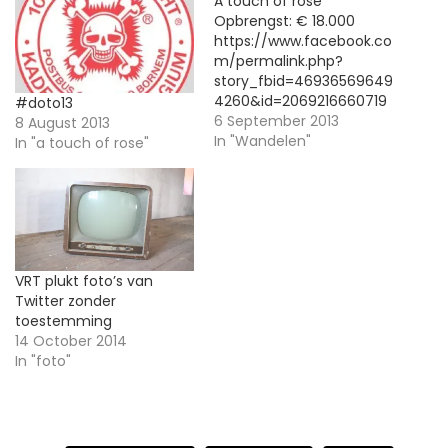
A touch of rose
Opbrengst: € 18.000
https://www.facebook.co
m/permalink.php?
story_fbid=46936569649
4260&id=2069216660719
#doto13
99
6 September 2013
8 August 2013
In "Wandelen"
In "a touch of rose"
VRT plukt foto’s van
Twitter zonder
toestemming
14 October 2014
In "foto"