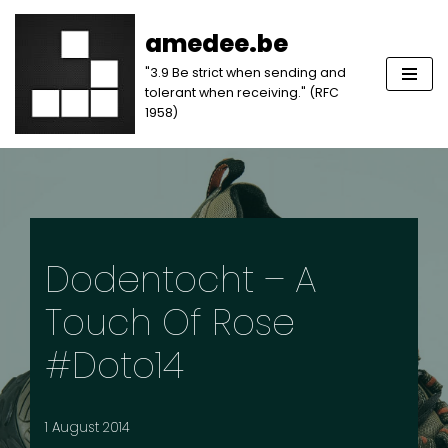
amedee.be
Skip
"3.9 Be strict when sending and
to
tolerant when receiving." (RFC
content
1958)
Dodentocht – A
Touch Of Rose
#doto14
1 August 2014