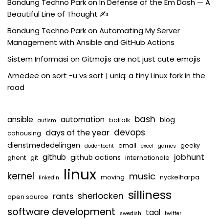
Bandung Techno Park
on
In Defense of the Em Dash — A
Beautiful Line of Thought ✍️
Bandung Techno Park
on
Automating My Server
Management with Ansible and GitHub Actions
Sistem Informasi
on
Gitmojis are not just cute emojis
Amedee
on
sort -u vs sort | uniq: a tiny Linux fork in the
road
bash
ansible
automation
blog
balfolk
autism
devops
days of the year
cohousing
dienstmededelingen
email
geeky
dodentocht
excel
games
jobhunt
github
github actions
ghent
git
internationale
linux
kernel
music
moving
nyckelharpa
linkedin
silliness
sherlocken
rants
open source
software development
taal
swedish
twitter