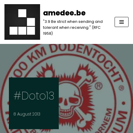
amedee.be
Skip
"3.9 Be strict when sending and
to
tolerant when receiving." (RFC
content
1958)
#doto13
8 August 2013