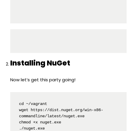
Installing NuGet
Now let’s get this party going!
cd ~/vagrant

wget 
https://dist.nuget.org/win-x86-
commandline/latest/nuget.exe
chmod +x nuget.exe

./nuget.exe
