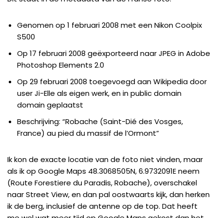
Genomen op 1 februari 2008 met een Nikon Coolpix
S500
Op 17 februari 2008 geëxporteerd naar JPEG in Adobe
Photoshop Elements 2.0
Op 29 februari 2008 toegevoegd aan Wikipedia door
user Ji-Elle als eigen werk, en in public domain
domain geplaatst
Beschrijving: “Robache (Saint-Dié des Vosges,
France) au pied du massif de l’Ormont”
Ik kon de exacte locatie van de foto niet vinden, maar
als ik op Google Maps
48.3068505N, 6.9732091E
neem
(Route Forestiere du Paradis, Robache), overschakel
naar Street View, en dan pal oostwaarts kijk, dan herken
ik de berg, inclusief de antenne op de top. Dat heeft
me wel wat meer tijd op Google Maps gekost dan het