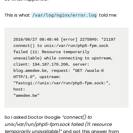
This is what
told me:
/var/log/nginx/error.log
2016/06/27 08:48:46 [error] 22758#0: *21197

connect() to unix:/var/run/php5-fpm.sock 
failed (11: Resource temporarily 
unavailable) while connecting to upstream, 
client: 194.187.170.206, server: 
blog.amedee.be, request: "GET /wuala-0 
HTTP/1.0", upstream: 
"fastcgi://unix:/var/run/php5-fpm.sock:", 
host:

"amedee.be"
So I asked Doctor Google
“connect() to
unix:/var/run/php5-fpm.sock failed (11: resource
temporarily unavailable)”
and got
this answer from