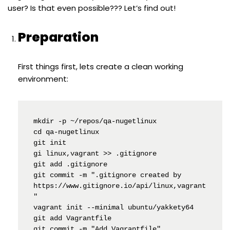
user? Is that even possible??? Let’s find out!
Preparation
First things first, lets create a clean working
environment:
mkdir -p ~/repos/qa-nugetlinux

cd qa-nugetlinux

git init

gi linux,vagrant >> .gitignore

git add .gitignore

git commit -m ".gitignore created by 
https://www.gitignore.io/api/linux,vagrant
"

vagrant init --minimal ubuntu/yakkety64

git add Vagrantfile

git commit -m "Add Vagrantfile"
