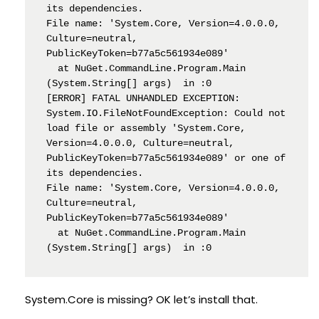
its dependencies.

File name: 'System.Core, Version=4.0.0.0, 
Culture=neutral, 
PublicKeyToken=b77a5c561934e089'

  at NuGet.CommandLine.Program.Main 
(System.String[] args)  in :0 

[ERROR] FATAL UNHANDLED EXCEPTION: 
System.IO.FileNotFoundException: Could not 
load file or assembly 'System.Core, 
Version=4.0.0.0, Culture=neutral, 
PublicKeyToken=b77a5c561934e089' or one of 
its dependencies.

File name: 'System.Core, Version=4.0.0.0, 
Culture=neutral, 
PublicKeyToken=b77a5c561934e089'

  at NuGet.CommandLine.Program.Main 
(System.String[] args)  in :0
System.Core is missing? OK let’s install that.