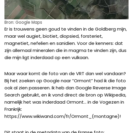
Bron: Google Maps
Er is trouwens geen goud te vinden in de Goldberg mijn,
maar wel
augiet
,
biotiet
,
diopsied
,
forsteriet
,
magnetiet
,
nefelien
en
sanidien
. Voor de kenners: dat
zijn allemaal mineralen die in magma te vinden zijn, dus
die mijn ligt inderdaad op een vulkaan.
Maar waar komt de foto van de VRT dan wel vandaan?
Bij het zoeken op Google naar “Ormont” had ik die foto
ook al zien passeren. Ik heb dan
Google Reverse Image
Search
gebruikt, en ik vond direct de bron op Wikipedia,
namelijk het was inderdaad Ormont… in de Vogezen in
Frankrijk:
https://www.wikiwand.com/fr/Ormont_(montagne)
!
Dit staat in de metadata van de Franse foto: