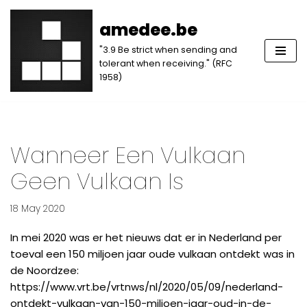
amedee.be
Skip
"3.9 Be strict when sending and
to
tolerant when receiving." (RFC
content
1958)
Wanneer Een Vulkaan
Geen Vulkaan Is
18 May 2020
In mei 2020 was er het nieuws dat er in Nederland per
toeval een 150 miljoen jaar oude vulkaan ontdekt was in
de Noordzee:
https://www.vrt.be/vrtnws/nl/2020/05/09/nederland-
ontdekt-vulkaan-van-150-miljoen-jaar-oud-in-de-