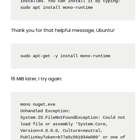
installed. You can install it by typing:

sudo apt install mono-runtime
Thank you for that helpful message, Ubuntu!
sudo apt-get -y install mono-runtime
16 MiB later, I try again:
mono nuget.exe

Unhandled Exception:

System.IO.FileNotFoundException: Could not 
load file or assembly 'System.Core, 
Version=4.0.0.0, Culture=neutral, 
PublicKeyToken=b77a5c561934e089' or one of 